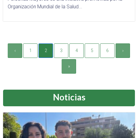
Organización Mundial de la Salud...
‹
1
2
3
4
5
6
›
»
Noticias