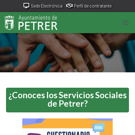
Sede Electrónica
Perfil de contratante
Portal Transparencia
GeoPetrer
TurismoPetrer.es
CAM
Canal de denuncias
¿Conoces los Servicios Sociales
de Petrer?