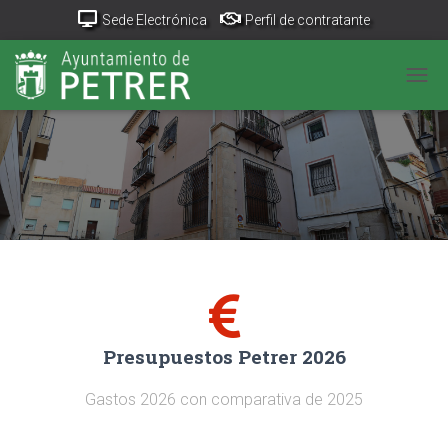
Sede Electrónica
Perfil de contratante
Portal Transparencia
GeoPetrer
TurismoPetrer.es
CAM
Canal de denuncias
Presupuestos Petrer 2026
Gastos 2026 con comparativa de 2025