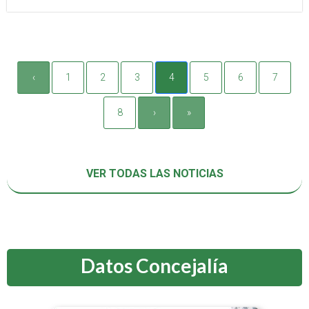
‹
1
2
3
4
5
6
7
8
›
»
VER TODAS LAS NOTICIAS
Datos Concejalía