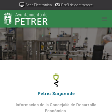
Sede Electrónica
Perfil de contratante
Portal Transparencia
GeoPetrer
TurismoPetrer.es
CAM
Canal de denuncias
Petrer Emprende
Informacion de la Concejalía de Desarrollo
Económico.