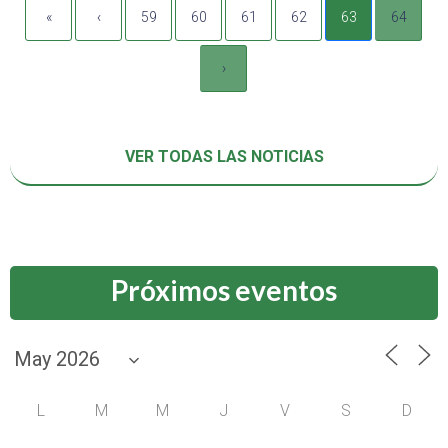
«
‹
59
60
61
62
63
64
›
VER TODAS LAS NOTICIAS
Próximos eventos
L
M
M
J
V
S
D