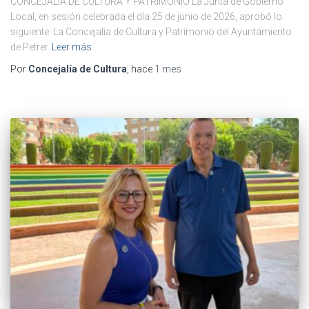
CONCEJALÍA DE CULTURA Y PATRIMONIO La Junta de Gobierno
Local, en sesión celebrada el día 25 de junio de 2026, aprobó lo
siguiente: La Concejalía de Cultura y Patrimonio del Ayuntamiento
de Petrer
Leer más
Por
Concejalía de Cultura
, hace
1 mes