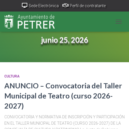
Sede Electrónica
Perfil de contratante
Portal Transparencia
GeoPetrer
TurismoPetrer.es
CAMB
Canal de denuncias
junio 25, 2026
CULTURA
ANUNCIO – Convocatoria del Taller
Municipal de Teatro (curso 2026-
2027)
CONVOCATORIA Y NORMATIVA DE INSCRIPCIÓN Y PARTICIPACIÓN
EN EL TALLER MUNICIPAL DE TEATRO (CURSO 2026-2027) DE LA