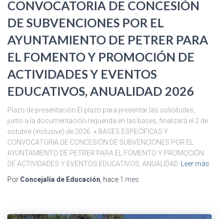
CONVOCATORIA DE CONCESIÓN
DE SUBVENCIONES POR EL
AYUNTAMIENTO DE PETRER PARA
EL FOMENTO Y PROMOCIÓN DE
ACTIVIDADES Y EVENTOS
EDUCATIVOS, ANUALIDAD 2026
Plazo de presentación El plazo para presentar las solicitudes,
junto a la documentación requerida en las bases, finalizará el 2 de
octubre (inclusive) de 2026. × BASES ESPECÍFICAS Y
CONVOCATORIA DE CONCESIÓN DE SUBVENCIONES POR EL
AYUNTAMIENTO DE PETRER PARA EL FOMENTO Y PROMOCIÓN
DE ACTIVIDADES Y EVENTOS EDUCATIVOS, ANUALIDAD
Leer más
Por
Concejalía de Educación
, hace
1 mes