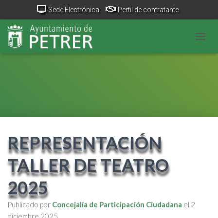
Sede Electrónica
Perfil de contratante
Portal Transparencia
GeoPetrer
TurismoPetrer.es
CAMB
Canal de denuncias
REPRESENTACIÓN
TALLER DE TEATRO
2025
Publicado por
Concejalía de Participación Ciudadana
el
2
diciembre 2025