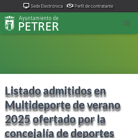
Sede Electrónica
Perfil de contratante
Portal Transparencia
GeoPetrer
TurismoPetrer.es
CAMB
Canal de denuncias
Listado admitidos en
Multideporte de verano
2025 ofertado por la
concejalía de deportes