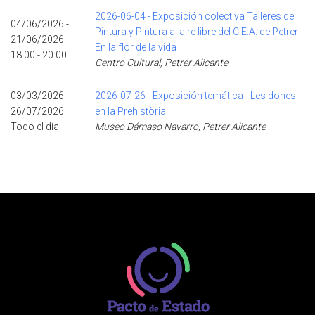
2026-06-04 - Exposición colectiva Talleres de
04/06/2026 -
Pintura y Pintura al aire libre del C.E.A. de Petrer -
21/06/2026
En la flor de la vida
18:00 - 20:00
Centro Cultural, Petrer Alicante
03/03/2026 -
2026-07-26 - Exposición temática - Les dones
26/07/2026
en la Prehistòria
Todo el día
Museo Dámaso Navarro, Petrer Alicante