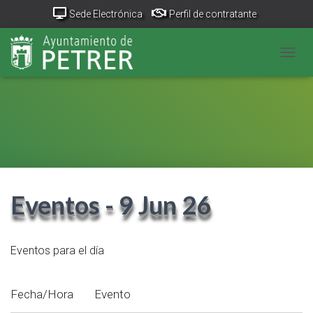
Sede Electrónica
Perfil de contratante
Portal Transparencia
GeoPetrer
TurismoPetrer.es
CAMB
Canal de denuncias
Eventos - 9 Jun 26
Eventos para el día
Fecha/Hora
Evento