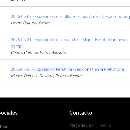
2026-06-07 - Exposición de collage - Eliseu Amat - Descomponer 
Horno Cultural, Petrer
2026-05-31 - Exposición de acuarelas - Miguel Bellot - Muntanyes,
camp
Centro Cultural, Petrer Alicante
2026-07-26 - Exposición temática - Les dones en la Prehistòria
Museo Dámaso Navarro, Petrer Alicante
ociales
Contacto
Plaça de Baix, 1, 03610
Tube