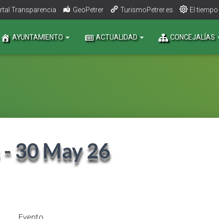
rtal Transparencia
GeoPetrer
TurismoPetrer.es
El tiempo
AYUNTAMIENTO
ACTUALIDAD
CONCEJALÍAS
 - 30 May 26
Evento