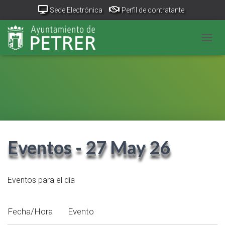
Sede Electrónica
Perfil de contratante
Portal Transparencia
GeoPetrer
TurismoPetrer.es
CAMB
Canal de denuncias
Eventos - 27 May 26
Eventos para el día
Fecha/Hora
Evento