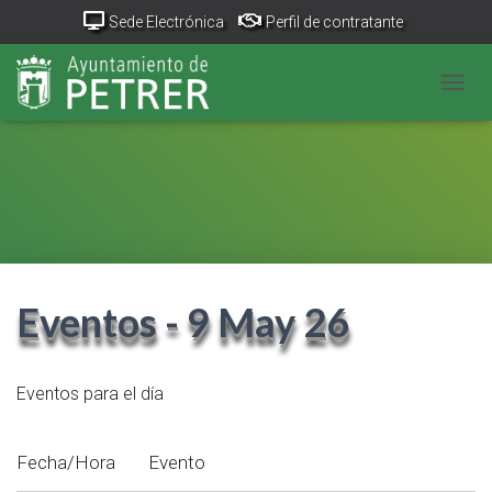
Sede Electrónica
Perfil de contratante
Portal Transparencia
GeoPetrer
TurismoPetrer.es
CAMB
Canal de denuncias
Eventos - 9 May 26
Eventos para el día
Fecha/Hora
Evento