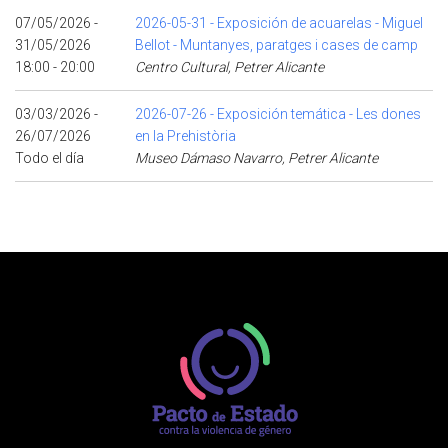
07/05/2026 -
2026-05-31 - Exposición de acuarelas - Miguel
31/05/2026
Bellot - Muntanyes, paratges i cases de camp
18:00 - 20:00
Centro Cultural, Petrer Alicante
03/03/2026 -
2026-07-26 - Exposición temática - Les dones
26/07/2026
en la Prehistòria
Todo el día
Museo Dámaso Navarro, Petrer Alicante