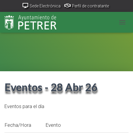
Sede Electrónica
Perfil de contratante
Portal Transparencia
GeoPetrer
TurismoPetrer.es
CAMB
Canal de denuncias
Eventos - 28 Abr 26
Eventos para el día
Fecha/Hora
Evento