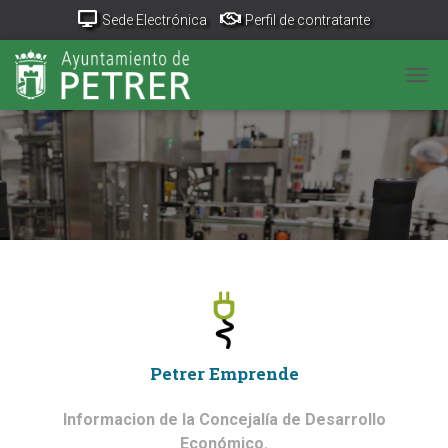
Sede Electrónica
Perfil de contratante
Portal Transparencia
GeoPetrer
TurismoPetrer.es
CAM
Canal de denuncias
Petrer Emprende
Informacion de la Concejalía de Desarrollo
Económico.