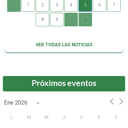
‹
1
2
3
4
5
6
7
8
9
›
»
VER TODAS LAS NOTICIAS
Próximos eventos
L
M
M
J
V
S
D