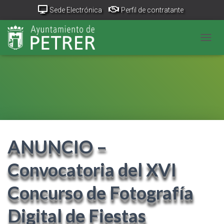
Sede Electrónica
Perfil de contratante
Portal Transparencia
GeoPetrer
TurismoPetrer.es
CAMB
Canal de denuncias
ANUNCIO –
Convocatoria del XVI
Concurso de Fotografía
Digital de Fiestas