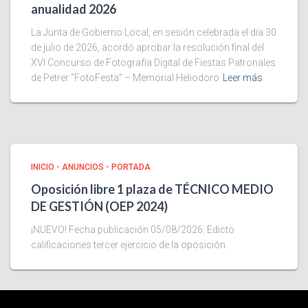
anualidad 2026
La Junta de Gobierno Local, en sesión celebrada el día 30
de julio de 2026, acordó aprobar la resolución final del
XVI Concurso de Fotografía Digital de Fiestas Patronales
de Petrer “FotoFesta” – Memorial Heliodoro
Leer más
INICIO - ANUNCIOS - PORTADA
Oposición libre 1 plaza de TÉCNICO MEDIO
DE GESTIÓN (OEP 2024)
¡NUEVO! Fecha publicación 05/08/2026. Edicto
calificaciones tercer ejercicio de la oposición.